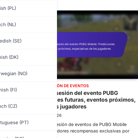
ish (PL)
ch (NL)
dish (SE)
ish (DK)
rwegian (NO)
CAJAS DE INICIO DE SESIÓN DE EVENTOS
nish (FI)
Cajas de inicio de sesión del evento PUBG
Mobile: Predicciones futuras, eventos próximos,
ch (CZ)
expectativas de los jugadores
Leo Strider
11/03/2026
tuguese (PT)
Las cajas de inicio de sesión de eventos de PUBG Mobile
proporcionan a los jugadores recompensas exclusivas por
iniciar sesión…