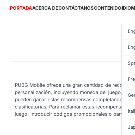
Skip
PORTADA
ACERCA DE
CONTÁCTANOS
CONTENIDO
IDIO
to
content
Eng
Eng
Spa
Fre
PUBG Mobile ofrece una gran cantidad de recompens
personalización, incluyendo moneda del juego, artíc
Ge
pueden ganar estas recompensas completando mision
clasificatorias. Para reclamar estas recompensas, l
Ital
juego, introducir códigos promocionales o participar
Jap