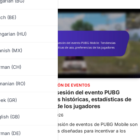
garian (BG)
ch (BE)
garian (HU)
nish (MX)
rman (CH)
manian (RO)
CAJAS DE INICIO DE SESIÓN DE EVENTOS
Cajas de inicio de sesión del evento PUBG
e
Mobile: Tendencias históricas, estadísticas de
ek (GR)
uso, preferencias de los jugadores
Leo Strider
10/03/2026
lish (GB)
Las cajas de inicio de sesión de eventos de PUBG Mobile son
r…
recompensas exclusivas diseñadas para incentivar a los
rman (DE)
jugadores…