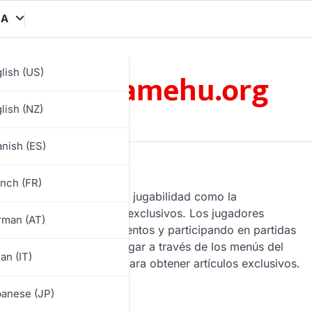
MA
omenamehu.org
lish (US)
lish (NZ)
nish (ES)
nch (FR)
as que mejoran tanto la jugabilidad como la
ulos cosméticos y trajes exclusivos. Los jugadores
rman (AT)
es, participando en eventos y participando en partidas
os jugadores pueden navegar a través de los menús del
ian (IT)
 en eventos especiales para obtener artículos exclusivos.
anese (JP)