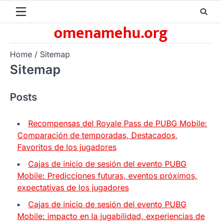
Skip
to
omenamehu.org
content
Home
Sitemap
Sitemap
Posts
Recompensas del Royale Pass de PUBG Mobile:
Comparación de temporadas, Destacados,
Favoritos de los jugadores
Cajas de inicio de sesión del evento PUBG
Mobile: Predicciones futuras, eventos próximos,
expectativas de los jugadores
Cajas de inicio de sesión del evento PUBG
Mobile: impacto en la jugabilidad, experiencias de