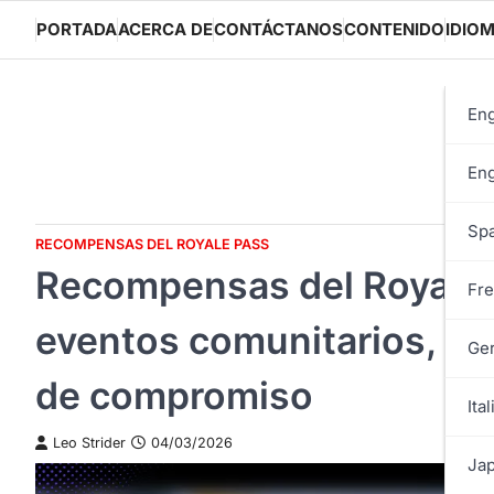
Skip
PORTADA
ACERCA DE
CONTÁCTANOS
CONTENIDO
IDIO
to
content
Eng
Eng
Spa
RECOMPENSAS DEL ROYALE PASS
Recompensas del Royale 
Fre
eventos comunitarios, pa
Ge
de compromiso
Ital
Leo Strider
04/03/2026
Jap