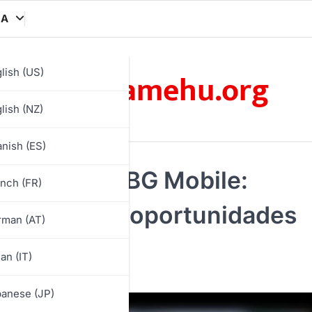
MA
omenamehu.org
lish (US)
lish (NZ)
nish (ES)
Pass de PUBG Mobile:
nch (FR)
rticipación, oportunidades
rman (AT)
ian (IT)
anese (JP)