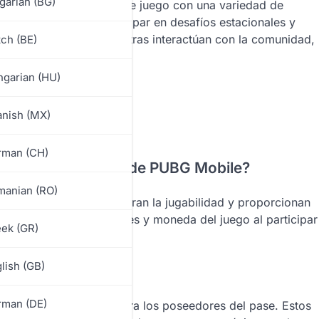
garian (BG)
iquecer la experiencia de juego con una variedad de
eda del juego. Al participar en desafíos estacionales y
r artículos únicos mientras interactúan con la comunidad,
ch (BE)
ante y agradable.
garian (HU)
nish (MX)
rman (CH)
 en el Royale Pass de PUBG Mobile?
manian (RO)
e recompensas que mejoran la jugabilidad y proporcionan
ganar skins únicas, trajes y moneda del juego al participar
ek (GR)
lish (GB)
rman (DE)
solo están disponibles para los poseedores del pase. Estos