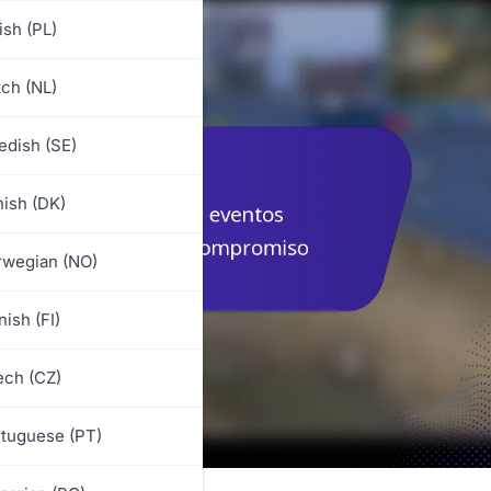
ish (PL)
ch (NL)
dish (SE)
ish (DK)
rwegian (NO)
nish (FI)
ch (CZ)
tuguese (PT)