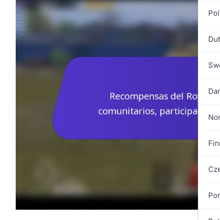
Pol
Dut
Swe
Dan
No
Fin
Cze
Por