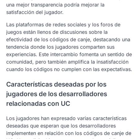
una mejor transparencia podría mejorar la
satisfacción del jugador.
Las plataformas de redes sociales y los foros de
juegos están llenos de discusiones sobre la
efectividad de los códigos de canje, destacando una
tendencia donde los jugadores comparten sus
experiencias. Este intercambio fomenta un sentido de
comunidad, pero también amplifica la insatisfacción
cuando los códigos no cumplen con las expectativas.
Características deseadas por los
jugadores de los desarrolladores
relacionadas con UC
Los jugadores han expresado varias características
deseadas que esperan que los desarrolladores
implementen en relación con los códigos de canje de