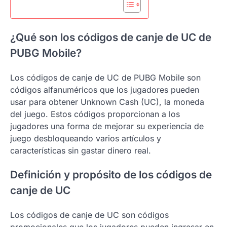
¿Qué son los códigos de canje de UC de
PUBG Mobile?
Los códigos de canje de UC de PUBG Mobile son
códigos alfanuméricos que los jugadores pueden
usar para obtener Unknown Cash (UC), la moneda
del juego. Estos códigos proporcionan a los
jugadores una forma de mejorar su experiencia de
juego desbloqueando varios artículos y
características sin gastar dinero real.
Definición y propósito de los códigos de
canje de UC
Los códigos de canje de UC son códigos