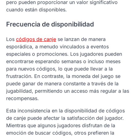
pero pueden proporcionar un valor significativo
cuando están disponibles.
Frecuencia de disponibilidad
Los
códigos de canje
se lanzan de manera
esporádica, a menudo vinculados a eventos
especiales o promociones. Los jugadores pueden
encontrarse esperando semanas o incluso meses
para nuevos códigos, lo que puede llevar a la
frustración. En contraste, la moneda del juego se
puede ganar de manera constante a través de la
jugabilidad, permitiendo un acceso más regular a las
recompensas.
Esta inconsistencia en la disponibilidad de códigos
de canje puede afectar la satisfacción del jugador.
Mientras que algunos jugadores disfrutan de la
emoción de buscar códigos, otros prefieren la