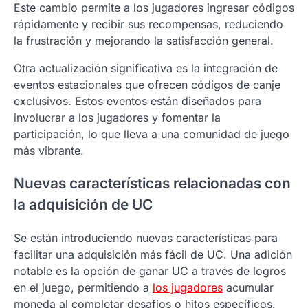
Este cambio permite a los jugadores ingresar códigos
rápidamente y recibir sus recompensas, reduciendo
la frustración y mejorando la satisfacción general.
Otra actualización significativa es la integración de
eventos estacionales que ofrecen códigos de canje
exclusivos. Estos eventos están diseñados para
involucrar a los jugadores y fomentar la
participación, lo que lleva a una comunidad de juego
más vibrante.
Nuevas características relacionadas con
la adquisición de UC
Se están introduciendo nuevas características para
facilitar una adquisición más fácil de UC. Una adición
notable es la opción de ganar UC a través de logros
en el juego, permitiendo a
los jugadores
acumular
moneda al completar desafíos o hitos específicos.