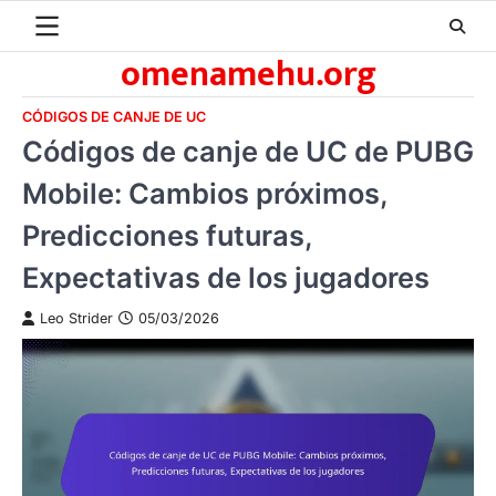
Skip
to
omenamehu.org
content
CÓDIGOS DE CANJE DE UC
Códigos de canje de UC de PUBG
Mobile: Cambios próximos,
Predicciones futuras,
Expectativas de los jugadores
Leo Strider
05/03/2026