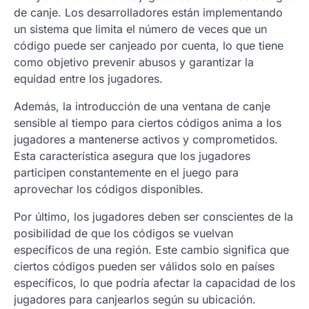
de canje. Los desarrolladores están implementando
un sistema que limita el número de veces que un
código puede ser canjeado por cuenta, lo que tiene
como objetivo prevenir abusos y garantizar la
equidad entre los jugadores.
Además, la introducción de una ventana de canje
sensible al tiempo para ciertos códigos anima a los
jugadores a mantenerse activos y comprometidos.
Esta característica asegura que los jugadores
participen constantemente en el juego para
aprovechar los códigos disponibles.
Por último, los jugadores deben ser conscientes de la
posibilidad de que los códigos se vuelvan
específicos de una región. Este cambio significa que
ciertos códigos pueden ser válidos solo en países
específicos, lo que podría afectar la capacidad de los
jugadores para canjearlos según su ubicación.