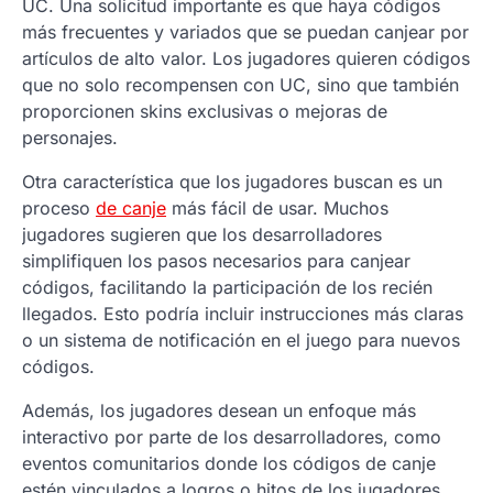
UC. Una solicitud importante es que haya códigos
más frecuentes y variados que se puedan canjear por
artículos de alto valor. Los jugadores quieren códigos
que no solo recompensen con UC, sino que también
proporcionen skins exclusivas o mejoras de
personajes.
Otra característica que los jugadores buscan es un
proceso
de canje
más fácil de usar. Muchos
jugadores sugieren que los desarrolladores
simplifiquen los pasos necesarios para canjear
códigos, facilitando la participación de los recién
llegados. Esto podría incluir instrucciones más claras
o un sistema de notificación en el juego para nuevos
códigos.
Además, los jugadores desean un enfoque más
interactivo por parte de los desarrolladores, como
eventos comunitarios donde los códigos de canje
estén vinculados a logros o hitos de los jugadores.