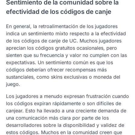
Sentimiento de la comunidad sobre la
efectividad de los códigos de canje
En general, la retroalimentación de los jugadores
indica un sentimiento mixto respecto a la efectividad
de los códigos de canje de UC. Muchos jugadores
aprecian los códigos gratuitos ocasionales, pero
sienten que su frecuencia y valor no cumplen con las
expectativas. Un sentimiento común es que los
códigos deberían ofrecer recompensas más
sustanciales, como skins exclusivas o moneda del
juego.
Los jugadores a menudo expresan frustración cuando
los códigos expiran rápidamente o son difíciles de
canjear. Esto ha llevado a una creciente demanda de
una comunicación más clara por parte de los
desarrolladores sobre la disponibilidad y validez de
estos códigos. Muchos en la comunidad creen que