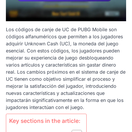
Los códigos de canje de UC de PUBG Mobile son
códigos alfanuméricos que permiten a los jugadores
adquirir Unknown Cash (UC), la moneda del juego
esencial. Con estos códigos, los jugadores pueden
mejorar su experiencia de juego desbloqueando
varios artículos y características sin gastar dinero
real. Los cambios próximos en el sistema de canje de
UC tienen como objetivo simplificar el proceso y
mejorar la satisfacción del jugador, introduciendo
nuevas características y actualizaciones que
impactarán significativamente en la forma en que los
jugadores interactúan con el juego.
Key sections in the article: