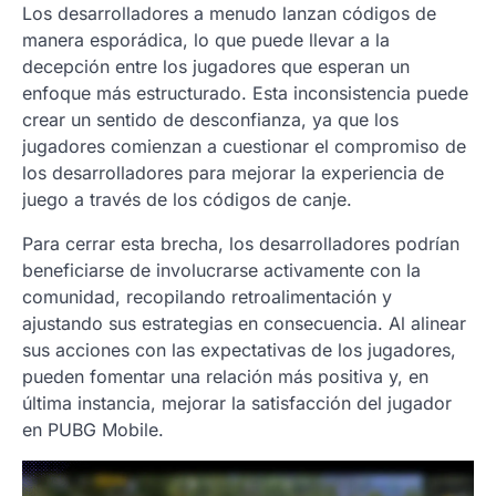
Los desarrolladores a menudo lanzan códigos de
manera esporádica, lo que puede llevar a la
decepción entre los jugadores que esperan un
enfoque más estructurado. Esta inconsistencia puede
crear un sentido de desconfianza, ya que los
jugadores comienzan a cuestionar el compromiso de
los desarrolladores para mejorar la experiencia de
juego a través de los códigos de canje.
Para cerrar esta brecha, los desarrolladores podrían
beneficiarse de involucrarse activamente con la
comunidad, recopilando retroalimentación y
ajustando sus estrategias en consecuencia. Al alinear
sus acciones con las expectativas de los jugadores,
pueden fomentar una relación más positiva y, en
última instancia, mejorar la satisfacción del jugador
en PUBG Mobile.