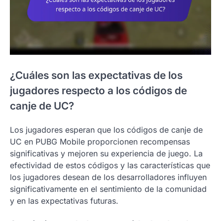
¿Cuáles son las expectativas de los
jugadores respecto a los códigos de
canje de UC?
Los jugadores esperan que los códigos de canje de
UC en PUBG Mobile proporcionen recompensas
significativas y mejoren su experiencia de juego. La
efectividad de estos códigos y las características que
los jugadores desean de los desarrolladores influyen
significativamente en el sentimiento de la comunidad
y en las expectativas futuras.