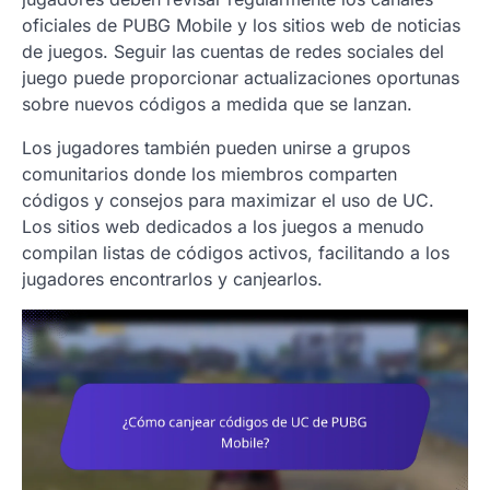
oficiales de PUBG Mobile y los sitios web de noticias
de juegos. Seguir las cuentas de redes sociales del
juego puede proporcionar actualizaciones oportunas
sobre nuevos códigos a medida que se lanzan.
Los jugadores también pueden unirse a grupos
comunitarios donde los miembros comparten
códigos y consejos para maximizar el uso de UC.
Los sitios web dedicados a los juegos a menudo
compilan listas de códigos activos, facilitando a los
jugadores encontrarlos y canjearlos.