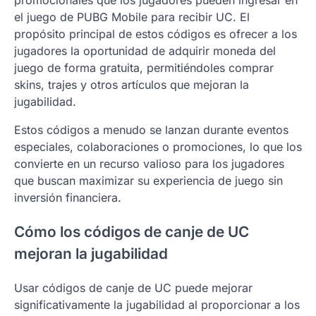
promocionales que los jugadores pueden ingresar en
el juego de PUBG Mobile para recibir UC. El
propósito principal de estos códigos es ofrecer a los
jugadores la oportunidad de adquirir moneda del
juego de forma gratuita, permitiéndoles comprar
skins, trajes y otros artículos que mejoran la
jugabilidad.
Estos códigos a menudo se lanzan durante eventos
especiales, colaboraciones o promociones, lo que los
convierte en un recurso valioso para los jugadores
que buscan maximizar su experiencia de juego sin
inversión financiera.
Cómo los códigos de canje de UC
mejoran la jugabilidad
Usar códigos de canje de UC puede mejorar
significativamente la jugabilidad al proporcionar a los