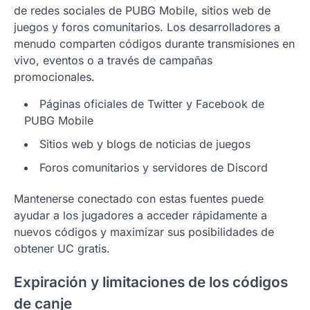
de redes sociales de PUBG Mobile, sitios web de
juegos y foros comunitarios. Los desarrolladores a
menudo comparten códigos durante transmisiones en
vivo, eventos o a través de campañas
promocionales.
Páginas oficiales de Twitter y Facebook de
PUBG Mobile
Sitios web y blogs de noticias de juegos
Foros comunitarios y servidores de Discord
Mantenerse conectado con estas fuentes puede
ayudar a los jugadores a acceder rápidamente a
nuevos códigos y maximizar sus posibilidades de
obtener UC gratis.
Expiración y limitaciones de los códigos
de canje