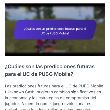
¿Cuáles son las predicciones futuras
para el UC de PUBG Mobile?
Las predicciones futuras para el UC de PUBG Mobile
(Unknown Cash) sugieren cambios significativos en
la economía y las estrategias de compromiso del
jugador. A medida que el juego evoluciona, es
probable que los desarrolladores implementen